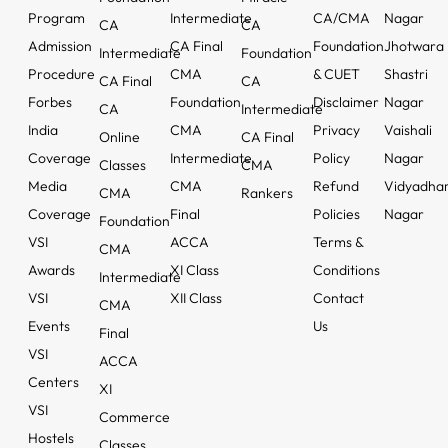
Program
Intermediate
CA/CMA
Nagar
CA
CA
Admission
CA Final
Foundation
Jhotwara
Intermediate
Foundation
Procedure
CMA
& CUET
Shastri
CA Final
CA
Forbes
Foundation
Disclaimer
Nagar
CA
Intermediate
India
CMA
Privacy
Vaishali
Online
CA Final
Coverage
Intermediate
Policy
Nagar
Classes
CMA
Media
CMA
Refund
Vidyadha
CMA
Rankers
Coverage
Final
Policies
Nagar
Foundation
VSI
ACCA
Terms &
CMA
Awards
XI Class
Conditions
Intermediate
VSI
XII Class
Contact
CMA
Events
Us
Final
VSI
ACCA
Centers
XI
VSI
Commerce
Hostels
Classes