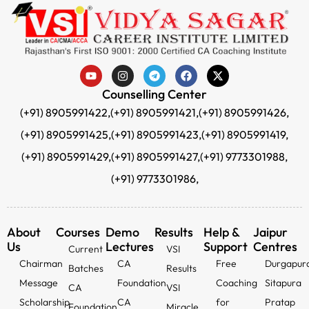
Counselling Center
(+91) 8905991422,
(+91) 8905991421,
(+91) 8905991426,
(+91) 8905991425,
(+91) 8905991423,
(+91) 8905991419,
(+91) 8905991429,
(+91) 8905991427,
(+91) 9773301988,
(+91) 9773301986,
About
Courses
Demo
Results
Help &
Jaipur
Us
Lectures
Support
Centres
Current
VSI
Chairman
CA
Free
Durgapur
Batches
Results
Message
Foundation
Coaching
Sitapura
CA
VSI
Scholarship
CA
for
Pratap
Foundation
Miracle