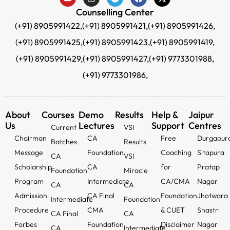
Counselling Center
(+91) 8905991422,
(+91) 8905991421,
(+91) 8905991426,
(+91) 8905991425,
(+91) 8905991423,
(+91) 8905991419,
(+91) 8905991429,
(+91) 8905991427,
(+91) 9773301988,
(+91) 9773301986,
About
Courses
Demo
Results
Help &
Jaipur
Us
Lectures
Support
Centres
Current
VSI
Chairman
CA
Free
Durgapur
Batches
Results
Message
Foundation
Coaching
Sitapura
CA
VSI
Scholarship
CA
for
Pratap
Foundation
Miracle
Program
Intermediate
CA/CMA
Nagar
CA
CA
Admission
CA Final
Foundation
Jhotwara
Intermediate
Foundation
Procedure
CMA
& CUET
Shastri
CA Final
CA
Forbes
Foundation
Disclaimer
Nagar
CA
Intermediate