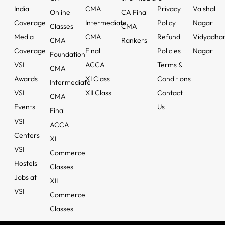
India
CMA
Privacy
Vaishali
Online
CA Final
Coverage
Intermediate
Policy
Nagar
Classes
CMA
Media
CMA
Refund
Vidyadha
CMA
Rankers
Coverage
Final
Policies
Nagar
Foundation
VSI
ACCA
Terms &
CMA
Awards
XI Class
Conditions
Intermediate
VSI
XII Class
Contact
CMA
Events
Us
Final
VSI
ACCA
Centers
XI
VSI
Commerce
Hostels
Classes
Jobs at
XII
VSI
Commerce
Classes