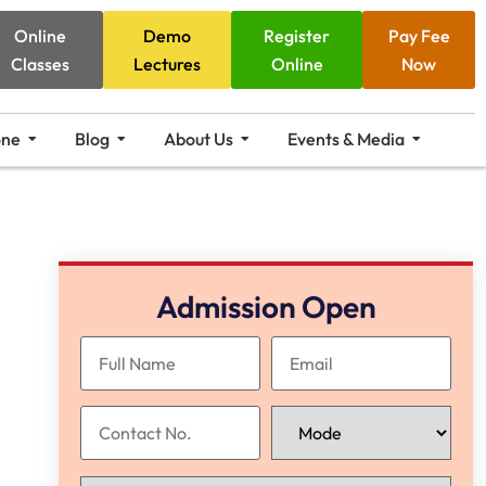
Online
Demo
Register
Pay Fee
Classes
Lectures
Online
Now
one
Blog
About Us
Events & Media
Admission Open