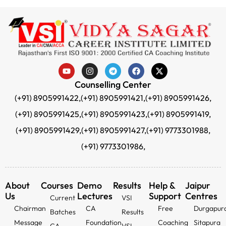
Counselling Center
(+91) 8905991422,
(+91) 8905991421,
(+91) 8905991426,
(+91) 8905991425,
(+91) 8905991423,
(+91) 8905991419,
(+91) 8905991429,
(+91) 8905991427,
(+91) 9773301988,
(+91) 9773301986,
About
Courses
Demo
Results
Help &
Jaipur
Us
Lectures
Support
Centres
Current
VSI
Chairman
CA
Free
Durgapur
Batches
Results
Message
Foundation
Coaching
Sitapura