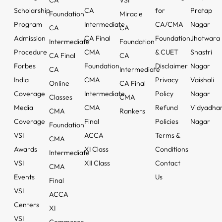
CA
VSI
Scholarship
CA
for
Pratap
Foundation
Miracle
Program
Intermediate
CA/CMA
Nagar
CA
CA
Admission
CA Final
Foundation
Jhotwara
Intermediate
Foundation
Procedure
CMA
& CUET
Shastri
CA Final
CA
Forbes
Foundation
Disclaimer
Nagar
CA
Intermediate
India
CMA
Privacy
Vaishali
Online
CA Final
Coverage
Intermediate
Policy
Nagar
Classes
CMA
Media
CMA
Refund
Vidyadha
CMA
Rankers
Coverage
Final
Policies
Nagar
Foundation
VSI
ACCA
Terms &
CMA
Awards
XI Class
Conditions
Intermediate
VSI
XII Class
Contact
CMA
Events
Us
Final
VSI
ACCA
Centers
XI
VSI