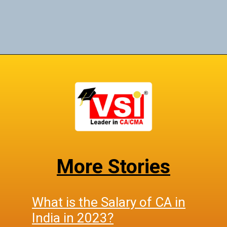
Opening
https://www.vsijaipur.com/ca-course-guide/
More Stories
What is the Salary of CA in
India in 2023?